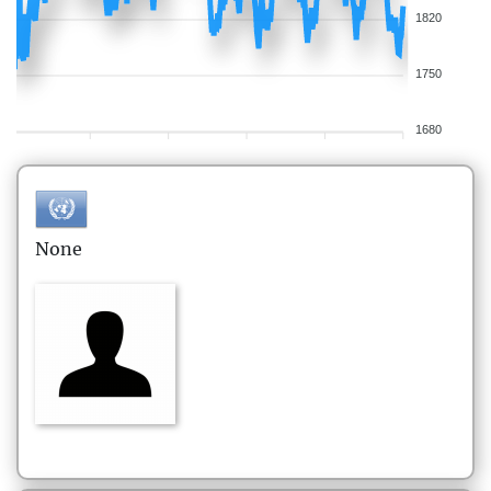
1820
1750
1680
None