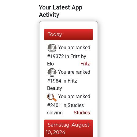
Your Latest App
Activity
Today
You are ranked
#19372 in Fritz by
Elo
Fritz
You are ranked
#1984 in Fritz
Beauty
You are ranked
#2401 in Studies
solving
Studies
Samstag, August
10, 2024