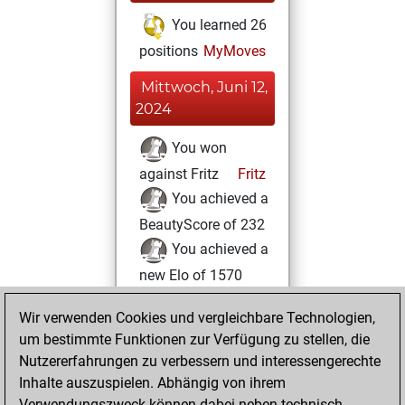
You learned 26
positions
MyMoves
Mittwoch, Juni 12,
2024
You won
against Fritz
Fritz
You achieved a
BeautyScore of 232
You achieved a
new Elo of 1570
Montag, Juni 7,
Wir verwenden Cookies und vergleichbare Technologien,
2021
um bestimmte Funktionen zur Verfügung zu stellen, die
Nutzererfahrungen zu verbessern und interessengerechte
You created
Inhalte auszuspielen. Abhängig von ihrem
your Studies account
Verwendungszweck können dabei neben technisch