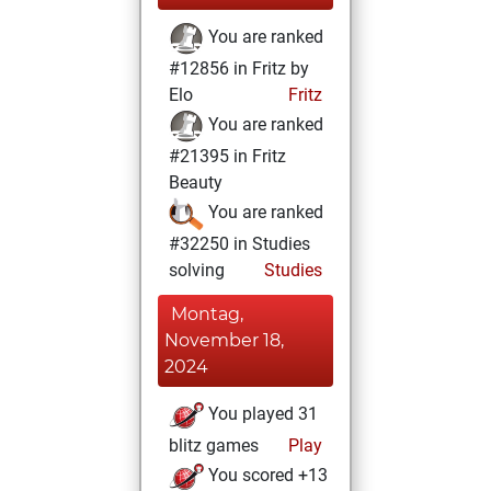
You are ranked
#12856 in Fritz by
Elo
Fritz
You are ranked
#21395 in Fritz
Beauty
You are ranked
#32250 in Studies
solving
Studies
Montag,
November 18,
2024
You played 31
blitz games
Play
You scored +13