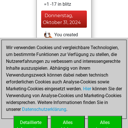
=1 -17 in blitz
Donnerstag,
Oktober 31, 2024
You created
your Studies account
Wir verwenden Cookies und vergleichbare Technologien,
Studies
um bestimmte Funktionen zur Verfügung zu stellen, die
Mittwoch,
Nutzererfahrungen zu verbessern und interessengerechte
Oktober 23, 2024
Inhalte auszuspielen. Abhängig von ihrem
You achieved a
Verwendungszweck können dabei neben technisch
erforderlichen Cookies auch Analyse-Cookies sowie
BeautyScore of 2
Marketing-Cookies eingesetzt werden.
Fritz
Hier
können Sie der
You
Verwendung von Analyse-Cookies und Marketing-Cookies
achieved a new Elo
widersprechen. Weitere Informationen finden Sie in
of 1591
unserer
Datenschutzerklärung
.
You created
your Fritz account
Detaillierte
Alles
Alles