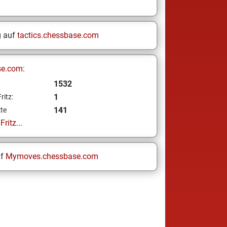
g auf
tactics.chessbase.com
se.com:
1532
1
ritz:
141
te
ritz...
uf
Mymoves.chessbase.com