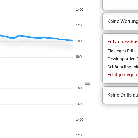
1400
Keine Wertun
1200
Fritz.chessba
1000
Elo gegen Fritz:
800
Gewinnpartien F
Schönheitspunk
Erfolge gegen F
1800
Keine Drills a
1600
1400
1200