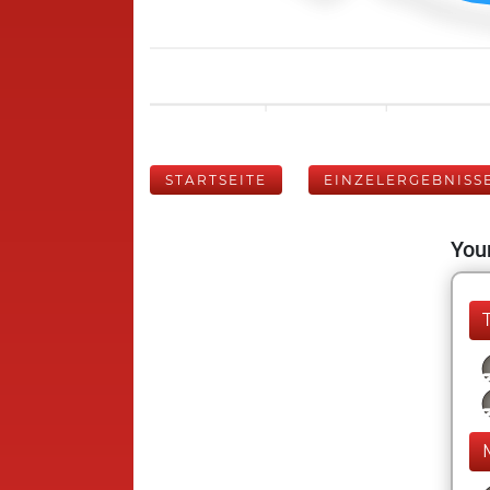
STARTSEITE
EINZELERGEBNISS
Your