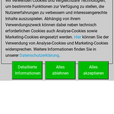
Wir verwenden Cookies und vergleichbare Technologien,
Donnerstag,
um bestimmte Funktionen zur Verfügung zu stellen, die
November 6, 2025
Nutzererfahrungen zu verbessern und interessengerechte
You totalled 53
Inhalte auszuspielen. Abhängig von ihrem
Verwendungszweck können dabei neben technisch
tactics positions
erforderlichen Cookies auch Analyse-Cookies sowie
Tactics
You
Marketing-Cookies eingesetzt werden.
Hier
können Sie der
solved 49 tactics
Verwendung von Analyse-Cookies und Marketing-Cookies
positions
widersprechen. Weitere Informationen finden Sie in
You achieved
unserer
Datenschutzerklärung
.
an Elo of 2011 in
tactics positions
Detaillierte
Alles
Alles
Informationen
ablehnen
akzeptieren