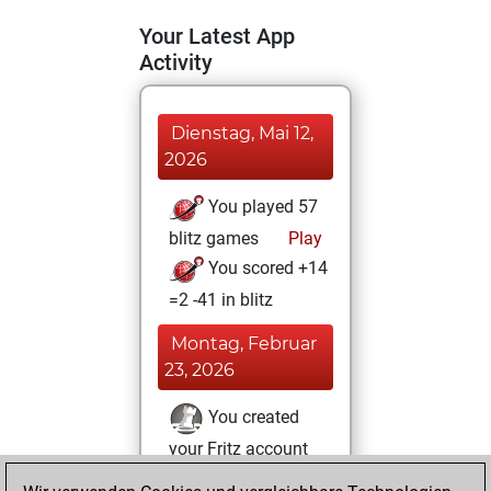
Your Latest App
Activity
Dienstag, Mai 12,
2026
You played 57
blitz games
Play
You scored +14
=2 -41 in blitz
Montag, Februar
23, 2026
You created
your Fritz account
Fritz