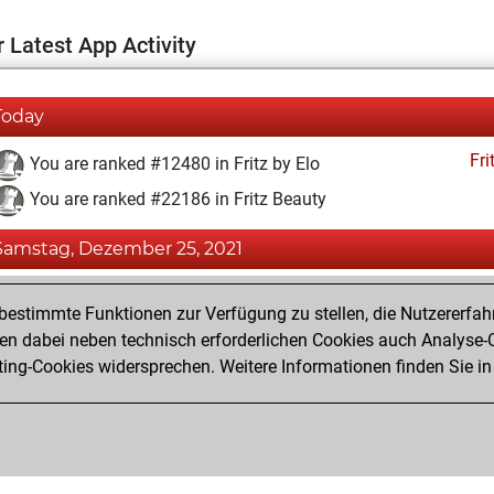
 Latest App Activity
Today
Fri
You are ranked #12480 in Fritz by Elo
You are ranked #22186 in Fritz Beauty
Samstag, Dezember 25, 2021
Fri
You achieved a BeautyScore of 1
estimmte Funktionen zur Verfügung zu stellen, die Nutzererfah
You achieved a new Elo of 1591
 dabei neben technisch erforderlichen Cookies auch Analyse-C
ng-Cookies widersprechen. Weitere Informationen finden Sie in
You created your Fritz account