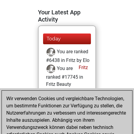
Your Latest App
Activity
Today
You are ranked
#6438 in Fritz by Elo
Fritz
You are
ranked #17745 in
Fritz Beauty
Dienstag,
Wir verwenden Cookies und vergleichbare Technologien,
November 9, 2021
um bestimmte Funktionen zur Verfügung zu stellen, die
Nutzererfahrungen zu verbessern und interessengerechte
You won
Inhalte auszuspielen. Abhängig von ihrem
against Fritz
Fritz
Verwendungszweck können dabei neben technisch
You achieved a