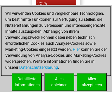
2025
Wir verwenden Cookies und vergleichbare Technologien,
You had a best
um bestimmte Funktionen zur Verfügung zu stellen, die
sprint of 25 positions
Nutzererfahrungen zu verbessern und interessengerechte
Tactics
You
Inhalte auszuspielen. Abhängig von ihrem
created your Studies
Verwendungszweck können dabei neben technisch
account
Studies
erforderlichen Cookies auch Analyse-Cookies sowie
Marketing-Cookies eingesetzt werden.
Hier
können Sie der
Mittwoch,
Verwendung von Analyse-Cookies und Marketing-Cookies
August 27, 2025
widersprechen. Weitere Informationen finden Sie in
unserer
Datenschutzerklärung
.
You created
your Fritz account
Detaillierte
Alles
Alles
Fritz
Informationen
ablehnen
akzeptieren