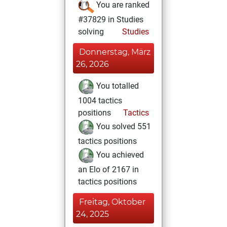
You are ranked
#37829 in Studies
solving
Studies
Donnerstag, März
26, 2026
You totalled
1004 tactics
positions
Tactics
You solved 551
tactics positions
You achieved
an Elo of 2167 in
tactics positions
Freitag, Oktober
24, 2025