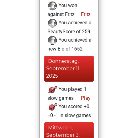
You won
against Fritz
Fritz
You achieved a
BeautyScore of 259
You achieved a
new Elo of 1652
Donnerstag,
September 11,
2025
You played 1
slow games
Play
You scored +0
=0 -1 in slow games
Mittwoch,
September 3,