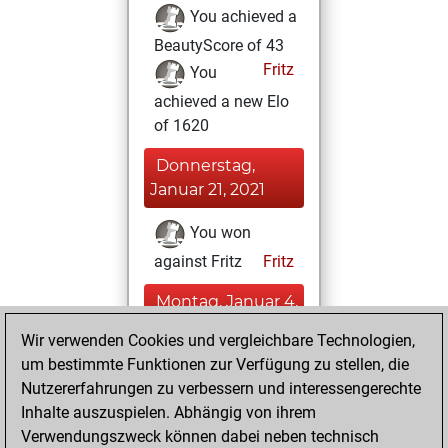
You achieved a
BeautyScore of 43
Fritz
You
achieved a new Elo
of 1620
Donnerstag,
Januar 21, 2021
You won
against Fritz
Fritz
Montag, Januar 4,
2021
Wir verwenden Cookies und vergleichbare Technologien,
um bestimmte Funktionen zur Verfügung zu stellen, die
You played 3
Nutzererfahrungen zu verbessern und interessengerechte
blitz games
Play
Inhalte auszuspielen. Abhängig von ihrem
You scored +1
Verwendungszweck können dabei neben technisch