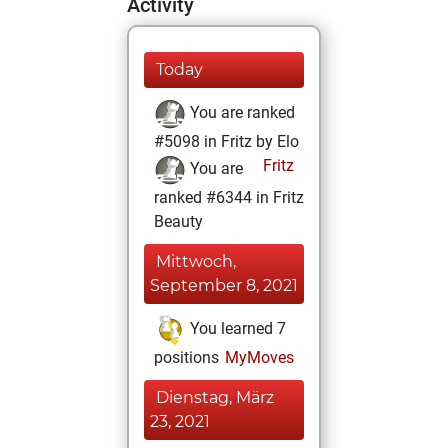
Activity
Today
You are ranked
#5098 in Fritz by Elo
Fritz
You are
ranked #6344 in Fritz
Beauty
Mittwoch,
September 8, 2021
You learned 7
positions
MyMoves
Dienstag, März
23, 2021