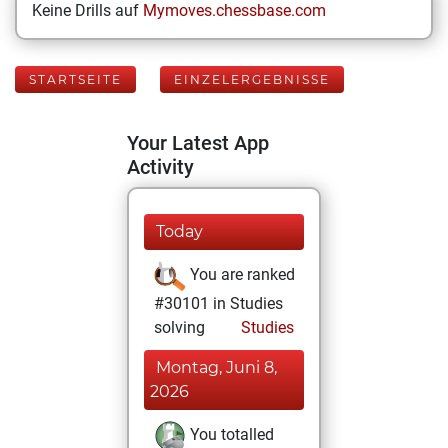
Keine Drills auf
Mymoves.chessbase.com
STARTSEITE
EINZELERGEBNISSE
Your Latest App
Activity
Today
You are ranked
#30101 in Studies
solving
Studies
Montag, Juni 8,
2026
You totalled