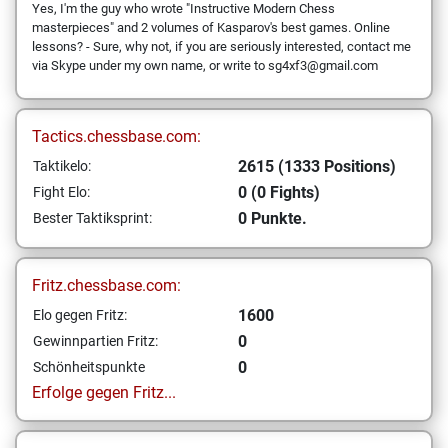
Yes, I'm the guy who wrote "Instructive Modern Chess
masterpieces" and 2 volumes of Kasparov's best games. Online
lessons? - Sure, why not, if you are seriously interested, contact me
via Skype under my own name, or write to sg4xf3@gmail.com
Tactics.chessbase.com:
2615 (1333 Positions)
Taktikelo:
0 (0 Fights)
Fight Elo:
0 Punkte.
Bester Taktiksprint:
Fritz.chessbase.com:
1600
Elo gegen Fritz:
0
Gewinnpartien Fritz:
0
Schönheitspunkte
Erfolge gegen Fritz...