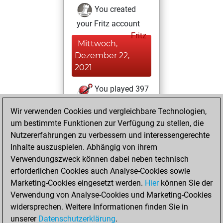
You created
your Fritz account
Fritz
Mittwoch,
Dezember 22,
2021
You played 397
blitz games
Play
Wir verwenden Cookies und vergleichbare Technologien,
You scored
um bestimmte Funktionen zur Verfügung zu stellen, die
+361 =11 -25 in blitz
Nutzererfahrungen zu verbessern und interessengerechte
Inhalte auszuspielen. Abhängig von ihrem
Freitag,
Verwendungszweck können dabei neben technisch
Dezember 21,
erforderlichen Cookies auch Analyse-Cookies sowie
2007
Marketing-Cookies eingesetzt werden.
Hier
können Sie der
Verwendung von Analyse-Cookies und Marketing-Cookies
You played 3
widersprechen. Weitere Informationen finden Sie in
slow games
Play
unserer
Datenschutzerklärung
.