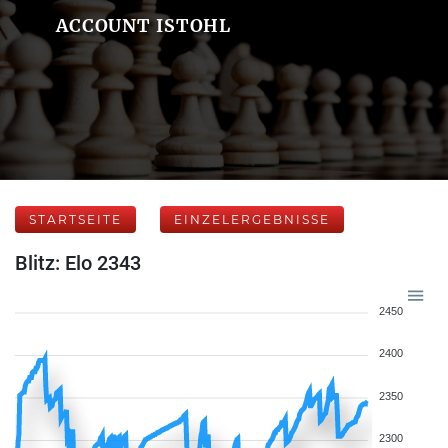
ACCOUNT ISTOHL
STARTSEITE
EINZELERGEBNISSE
Blitz: Elo 2343
2450
2400
2350
2300