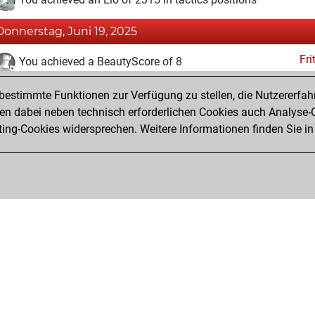
Donnerstag, Juni 19, 2025
Fri
You achieved a BeautyScore of 8
You achieved a new Elo of 1606
estimmte Funktionen zur Verfügung zu stellen, die Nutzererfah
You created your Fritz account
 dabei neben technisch erforderlichen Cookies auch Analyse-C
Studi
ng-Cookies widersprechen. Weitere Informationen finden Sie in
You created your Studies account