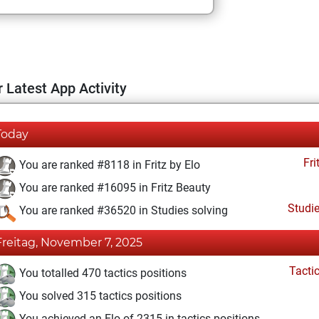
 Latest App Activity
Today
Fri
You are ranked #8118 in Fritz by Elo
You are ranked #16095 in Fritz Beauty
Studi
You are ranked #36520 in Studies solving
Freitag, November 7, 2025
Tacti
You totalled 470 tactics positions
You solved 315 tactics positions
You achieved an Elo of 2315 in tactics positions