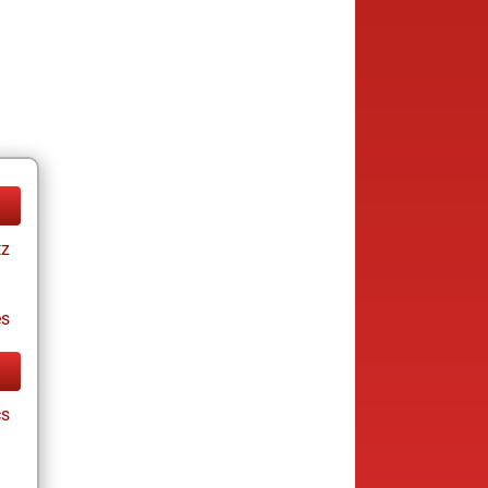
tz
es
cs