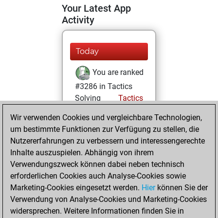
Your Latest App
Activity
Today
You are ranked
#3286 in Tactics
Solving
Tactics
Wir verwenden Cookies und vergleichbare Technologien,
Montag, Juli 20,
um bestimmte Funktionen zur Verfügung zu stellen, die
2026
Nutzererfahrungen zu verbessern und interessengerechte
You totalled
Inhalte auszuspielen. Abhängig von ihrem
Verwendungszweck können dabei neben technisch
141 tactics positions
erforderlichen Cookies auch Analyse-Cookies sowie
Tactics
You
Marketing-Cookies eingesetzt werden.
Hier
können Sie der
solved 116 tactics
Verwendung von Analyse-Cookies und Marketing-Cookies
positions
widersprechen. Weitere Informationen finden Sie in
You achieved