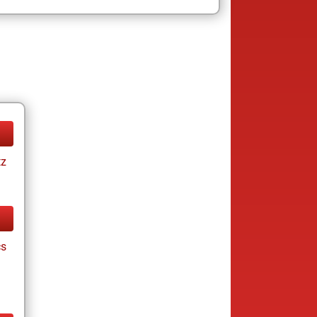
tz
cs