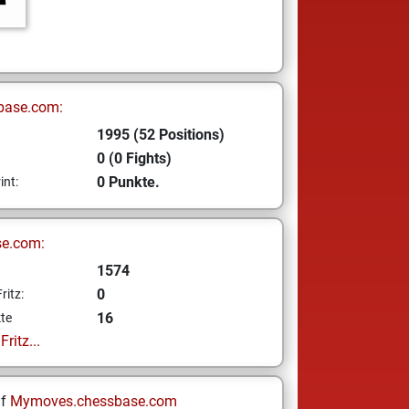
base.com:
1995 (52 Positions)
0 (0 Fights)
0 Punkte.
int:
se.com:
1574
0
ritz:
16
te
ritz...
uf
Mymoves.chessbase.com