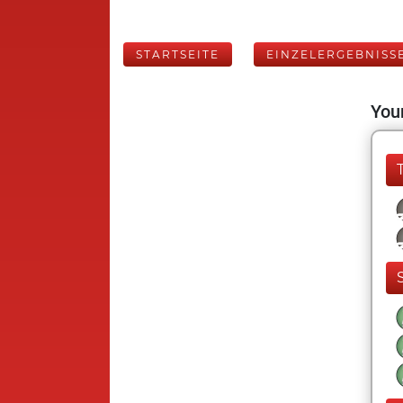
STARTSEITE
EINZELERGEBNISS
Your