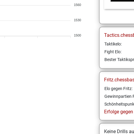
1560
1530
Tactics.chess
1500
Taktikelo:
Fight Elo:
Bester Taktikspr
Fritz.chessba
Elo gegen Fritz:
Gewinnpartien F
Schönheitspunk
Erfolge gegen F
Keine Drills a