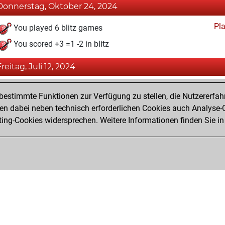
Donnerstag, Oktober 24, 2024
Pl
You played 6 blitz games
You scored +3 =1 -2 in blitz
Freitag, Juli 12, 2024
Fri
You achieved a BeautyScore of 16
estimmte Funktionen zur Verfügung zu stellen, die Nutzererfah
You achieved a new Elo of 1574
 dabei neben technisch erforderlichen Cookies auch Analyse-C
ng-Cookies widersprechen. Weitere Informationen finden Sie in
You created your Fritz account