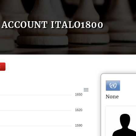
ACCOUNT ITALO1800
E
1650
None
1620
1590