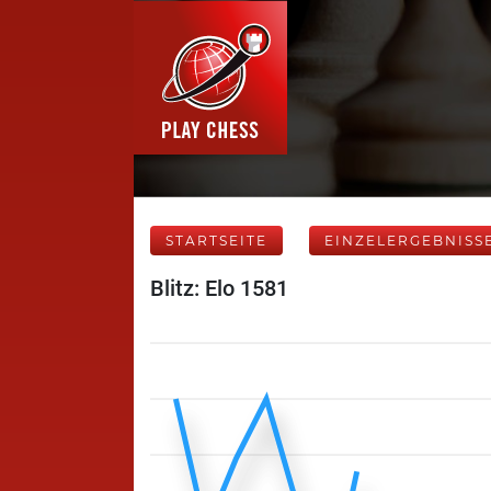
STARTSEITE
EINZELERGEBNISS
Blitz: Elo 1581