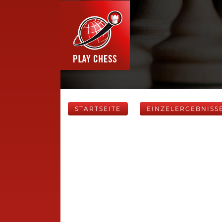
STARTSEITE
EINZELERGEBNISS