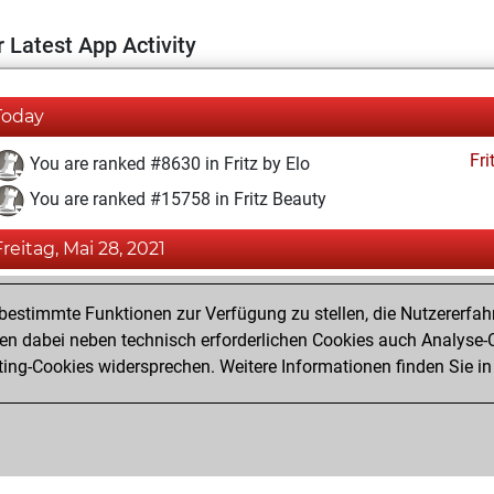
 Latest App Activity
Today
Fri
You are ranked #8630 in Fritz by Elo
You are ranked #15758 in Fritz Beauty
Freitag, Mai 28, 2021
Fri
You achieved a BeautyScore of 8
estimmte Funktionen zur Verfügung zu stellen, die Nutzererfah
You achieved a new Elo of 1603
 dabei neben technisch erforderlichen Cookies auch Analyse-C
ng-Cookies widersprechen. Weitere Informationen finden Sie in
You created your Fritz account