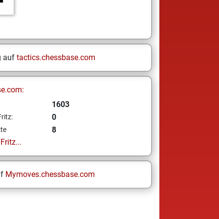
g auf
tactics.chessbase.com
se.com:
1603
0
ritz:
8
te
ritz...
uf
Mymoves.chessbase.com