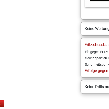
Keine Wertun
Fritz.chessba
Elo gegen Fritz:
Gewinnpartien F
Schönheitspunk
Erfolge gegen F
Keine Drills a
E