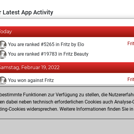
 Latest App Activity
Today
Fri
You are ranked #5265 in Fritz by Elo
You are ranked #19783 in Fritz Beauty
Samstag, Februar 19, 2022
Fri
You won against Fritz
You achieved a BeautyScore of 3
estimmte Funktionen zur Verfügung zu stellen, die Nutzererfah
You achieved a new Elo of 1619
 dabei neben technisch erforderlichen Cookies auch Analyse-C
ng-Cookies widersprechen. Weitere Informationen finden Sie in
You created your Fritz account