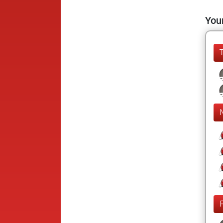
Your
F