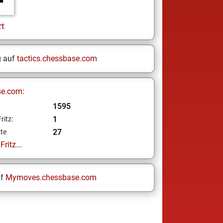
rt
g auf
tactics.chessbase.com
se.com:
1595
1
ritz:
27
te
ritz...
uf
Mymoves.chessbase.com