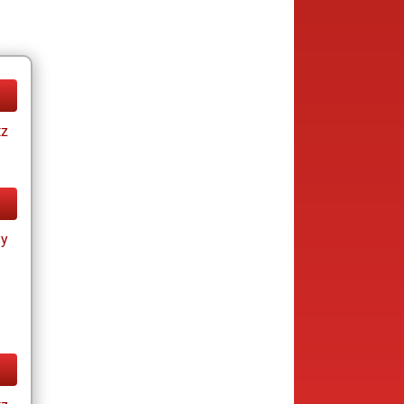
tz
ay