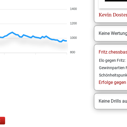
1400
Kevin
Doste
1200
Keine Wertun
1000
Fritz.chessba
800
Elo gegen Fritz:
Gewinnpartien F
Schönheitspunk
Erfolge gegen F
Keine Drills a
E