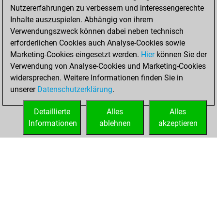
BeautyScore of 42
Nutzererfahrungen zu verbessern und interessengerechte
You achieved a
Inhalte auszuspielen. Abhängig von ihrem
new Elo of 1568
Verwendungszweck können dabei neben technisch
erforderlichen Cookies auch Analyse-Cookies sowie
Mittwoch,
Marketing-Cookies eingesetzt werden.
Hier
können Sie der
September 24,
Verwendung von Analyse-Cookies und Marketing-Cookies
2025
widersprechen. Weitere Informationen finden Sie in
unserer
Datenschutzerklärung
.
You created
your Fritz account
Detaillierte
Alles
Alles
Fritz
Informationen
ablehnen
akzeptieren