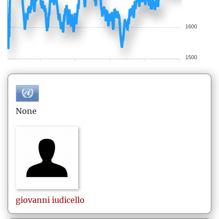
1600
1500
None
giovanni
iudicello