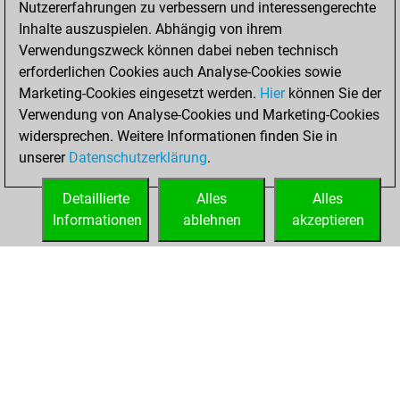
Nutzererfahrungen zu verbessern und interessengerechte
Fritz
You
Inhalte auszuspielen. Abhängig von ihrem
achieved a new Elo
Verwendungszweck können dabei neben technisch
of 1565
erforderlichen Cookies auch Analyse-Cookies sowie
Marketing-Cookies eingesetzt werden.
Hier
können Sie der
Samstag, Juli 24,
Verwendung von Analyse-Cookies und Marketing-Cookies
2021
widersprechen. Weitere Informationen finden Sie in
unserer
Datenschutzerklärung
.
You created
your Fritz account
Detaillierte
Alles
Alles
Fritz
Informationen
ablehnen
akzeptieren