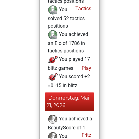
tactics positions
Tactics
You
solved 52 tactics
positions
You achieved
an Elo of 1786 in
tactics positions
You played 17
blitz games
Play
You scored +2
=0 -15 in blitz
Donnerstag, Mai
21, 2026
You achieved a
BeautyScore of 1
Fritz
You