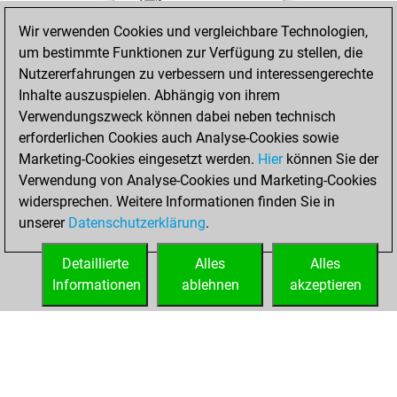
achieved a new Elo
Wir verwenden Cookies und vergleichbare Technologien,
of 1591
um bestimmte Funktionen zur Verfügung zu stellen, die
You created
Nutzererfahrungen zu verbessern und interessengerechte
your Fritz account
Inhalte auszuspielen. Abhängig von ihrem
Verwendungszweck können dabei neben technisch
Freitag, Februar
erforderlichen Cookies auch Analyse-Cookies sowie
28, 2020
Marketing-Cookies eingesetzt werden.
Hier
können Sie der
Verwendung von Analyse-Cookies und Marketing-Cookies
You played 25
widersprechen. Weitere Informationen finden Sie in
slow games
Play
unserer
Datenschutzerklärung
.
You scored +4
=2 -19 in slow games
Detaillierte
Alles
Alles
Informationen
ablehnen
akzeptieren