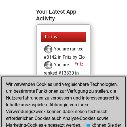
Your Latest App
Activity
Today
You are ranked
#8142 in Fritz by Elo
Fritz
You are
ranked #13830 in
Fritz Beauty
Wir verwenden Cookies und vergleichbare Technologien,
um bestimmte Funktionen zur Verfügung zu stellen, die
Sonntag, März 29,
Nutzererfahrungen zu verbessern und interessengerechte
2026
Inhalte auszuspielen. Abhängig von ihrem
You achieved a
Verwendungszweck können dabei neben technisch
erforderlichen Cookies auch Analyse-Cookies sowie
BeautyScore of 12
Marketing-Cookies eingesetzt werden.
Fritz
Hier
können Sie der
You