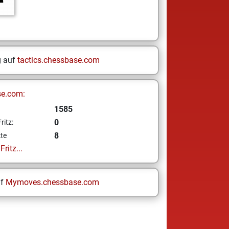
g auf
tactics.chessbase.com
se.com:
1585
0
ritz:
8
te
ritz...
uf
Mymoves.chessbase.com