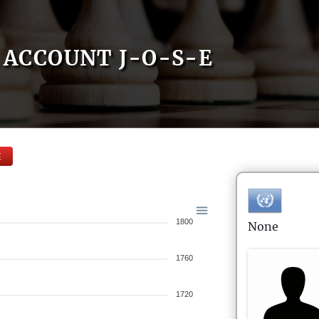
ACCOUNT J-O-S-E
E
1800
None
1760
1720