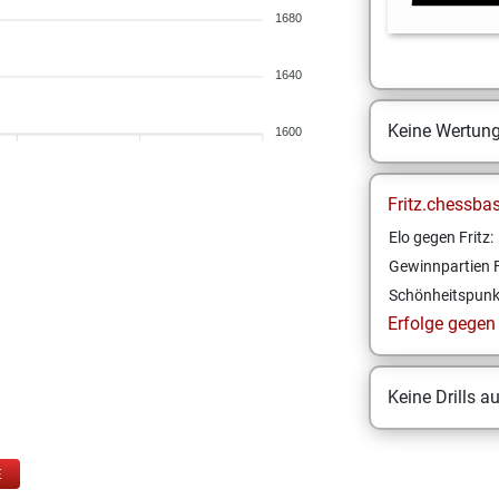
1680
1640
Keine Wertun
1600
Fritz.chessba
Elo gegen Fritz:
Gewinnpartien F
Schönheitspunk
Erfolge gegen F
Keine Drills a
E