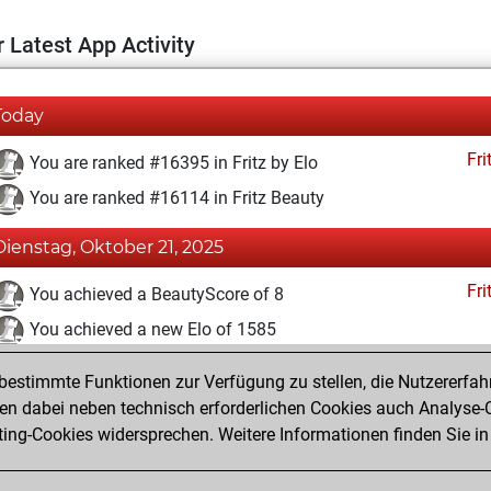
 Latest App Activity
Today
Fri
You are ranked #16395 in Fritz by Elo
You are ranked #16114 in Fritz Beauty
Dienstag, Oktober 21, 2025
Fri
You achieved a BeautyScore of 8
You achieved a new Elo of 1585
You created your Fritz account
estimmte Funktionen zur Verfügung zu stellen, die Nutzererfah
Pl
You played 3 blitz games
 dabei neben technisch erforderlichen Cookies auch Analyse-C
ng-Cookies widersprechen. Weitere Informationen finden Sie in
You scored +2 =0 -1 in blitz