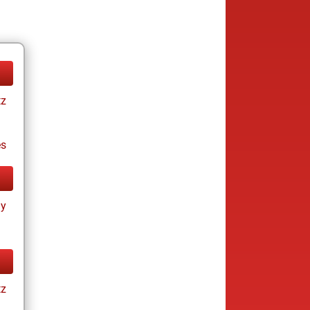
tz
es
ay
tz