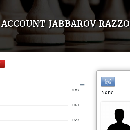
ACCOUNT JABBAROV RAZZ
E
1800
None
1760
1720