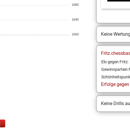
1680
1640
Keine Wertun
1600
Fritz.chessba
Elo gegen Fritz:
Gewinnpartien F
Schönheitspunk
Erfolge gegen F
Keine Drills a
E