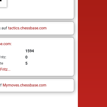
g auf
tactics.chessbase.com
se.com:
1594
0
ritz:
5
te
ritz...
uf
Mymoves.chessbase.com