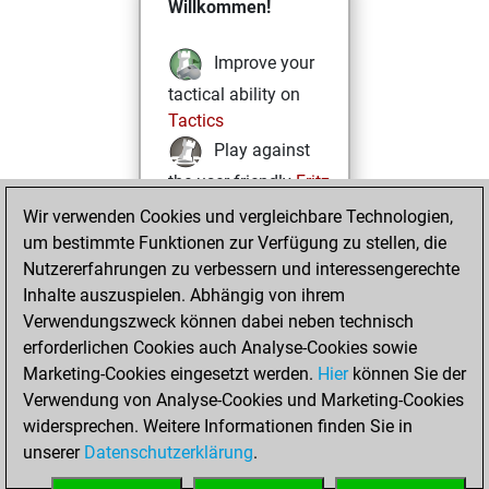
Willkommen!
Improve your
tactical ability on
Tactics
Play against
the user friendly
Fritz
Test and
Wir verwenden Cookies und vergleichbare Technologien,
um bestimmte Funktionen zur Verfügung zu stellen, die
improve your
Nutzererfahrungen zu verbessern und interessengerechte
openings knowledge
Inhalte auszuspielen. Abhängig von ihrem
on
MyMoves
Verwendungszweck können dabei neben technisch
Play and
erforderlichen Cookies auch Analyse-Cookies sowie
follow your friends'
Marketing-Cookies eingesetzt werden.
Hier
können Sie der
games on
Play
Verwendung von Analyse-Cookies und Marketing-Cookies
Solve some
widersprechen. Weitere Informationen finden Sie in
beautiful and
unserer
Datenschutzerklärung
.
challenging Studies