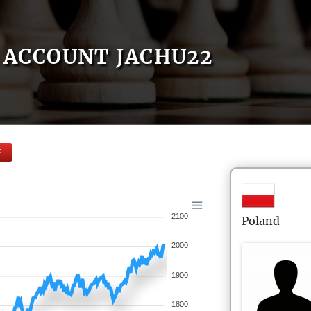
ACCOUNT JACHU22
E
2100
Poland
2000
1900
1800