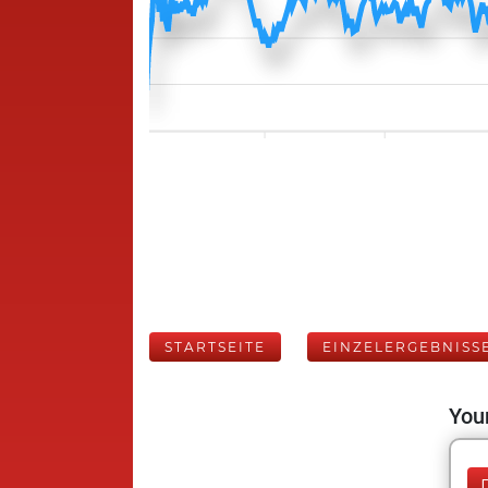
STARTSEITE
EINZELERGEBNISS
Your