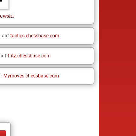
zewski
g auf
tactics.chessbase.com
 auf
fritz.chessbase.com
uf
Mymoves.chessbase.com