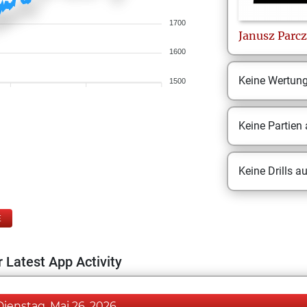
1700
Janusz
Parc
1600
Keine Wertun
1500
Keine Partien
Keine Drills a
E
 Latest App Activity
Dienstag, Mai 26, 2026