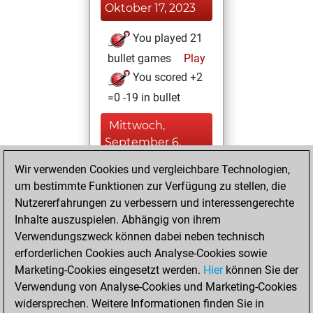
Oktober 17, 2023
You played 21
bullet games
Play
You scored +2
=0 -19 in bullet
Mittwoch,
September 6,
2023
Wir verwenden Cookies und vergleichbare Technologien,
um bestimmte Funktionen zur Verfügung zu stellen, die
You achieved a
Nutzererfahrungen zu verbessern und interessengerechte
BeautyScore of 1
Inhalte auszuspielen. Abhängig von ihrem
Fritz
You
Verwendungszweck können dabei neben technisch
achieved a new Elo
erforderlichen Cookies auch Analyse-Cookies sowie
of 1608
Marketing-Cookies eingesetzt werden.
Hier
können Sie der
You created
Verwendung von Analyse-Cookies und Marketing-Cookies
widersprechen. Weitere Informationen finden Sie in
your Fritz account