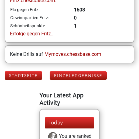
Fritz.chessbase.com:
1608
Elo gegen Fritz:
0
Gewinnpartien Fritz:
1
Schönheitspunkte
Erfolge gegen Fritz...
Keine Drills auf
Mymoves.chessbase.com
STARTSEITE
EINZELERGEBNISSE
Your Latest App
Activity
Today
You are ranked