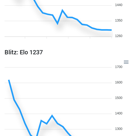
1440
1350
1260
Blitz: Elo 1237
1700
1600
1500
1400
1300