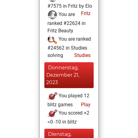
#7575 in Fritz by Elo
Fritz
You are
ranked #22624 in
Fritz Beauty
You are ranked
#24562 in Studies
solving
Studies
Donnerstag,
Dezember 21,
2023
You played 12
blitz games
Play
You scored +2
=0 -10 in blitz
Dienstag,