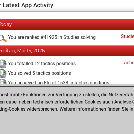
 Latest App Activity
Today
Studi
You are ranked #41925 in Studies solving
Freitag, Mai 15, 2026
Tacti
You totalled 12 tactics positions
You solved 5 tactics positions
You achieved an Elo of 1538 in tactics positions
estimmte Funktionen zur Verfügung zu stellen, die Nutzererfah
Donnerstag, Mai 7, 2026
 dabei neben technisch erforderlichen Cookies auch Analyse-C
Studi
ng-Cookies widersprechen. Weitere Informationen finden Sie in
You created your Studies account