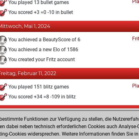
Pl
You played 13 bullet games
You scored +3 =0 -10 in bullet
Mittwoch, Mai 1, 2024
Fri
You achieved a BeautyScore of 6
You achieved a new Elo of 1586
You created your Fritz account
Freitag, Februar 11, 2022
Pl
You played 151 blitz games
You scored +34 =8 -109 in blitz
Donnerstag, Februar 10, 2022
estimmte Funktionen zur Verfügung zu stellen, die Nutzererfah
Pl
You played 12 slow games
 dabei neben technisch erforderlichen Cookies auch Analyse-C
ng-Cookies widersprechen. Weitere Informationen finden Sie in
You scored +4 =0 -8 in slow games