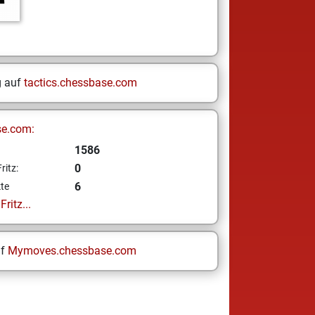
g auf
tactics.chessbase.com
se.com:
1586
0
ritz:
6
te
ritz...
uf
Mymoves.chessbase.com