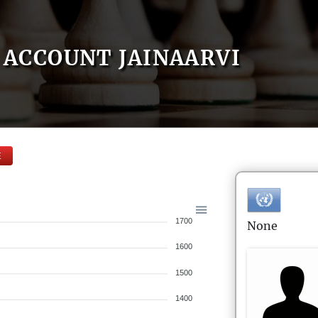
ACCOUNT JAINAARVI
E
1700
None
1600
1500
1400