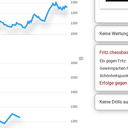
1300
1200
1100
Keine Wertun
1000
Fritz.chessba
Elo gegen Fritz:
1600
Gewinnpartien F
Schönheitspunk
1500
Erfolge gegen F
1400
Keine Drills a
1300
1200