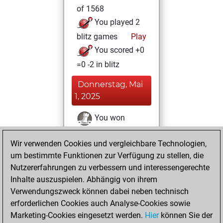
of 1568
You played 2
blitz games
Play
You scored +0
=0 -2 in blitz
Donnerstag, Mai
1, 2025
You won
against Fritz
Fritz
Wir verwenden Cookies und vergleichbare Technologien,
Montag, April 21,
um bestimmte Funktionen zur Verfügung zu stellen, die
2025
Nutzererfahrungen zu verbessern und interessengerechte
Inhalte auszuspielen. Abhängig von ihrem
You had a best
Verwendungszweck können dabei neben technisch
sprint of 39 positions
erforderlichen Cookies auch Analyse-Cookies sowie
Tactics
You
Marketing-Cookies eingesetzt werden.
Hier
können Sie der