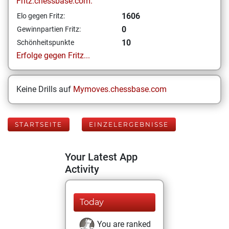
Fritz.chessbase.com:
1606
Elo gegen Fritz:
0
Gewinnpartien Fritz:
10
Schönheitspunkte
Erfolge gegen Fritz...
Keine Drills auf
Mymoves.chessbase.com
STARTSEITE
EINZELERGEBNISSE
Your Latest App
Activity
Today
You are ranked