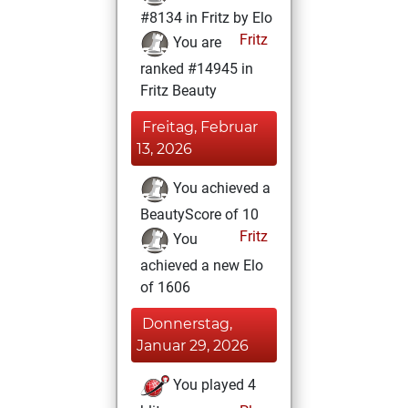
#8134 in Fritz by Elo
Fritz
You are
ranked #14945 in
Fritz Beauty
Freitag, Februar
13, 2026
You achieved a
BeautyScore of 10
Fritz
You
achieved a new Elo
of 1606
Donnerstag,
Januar 29, 2026
You played 4