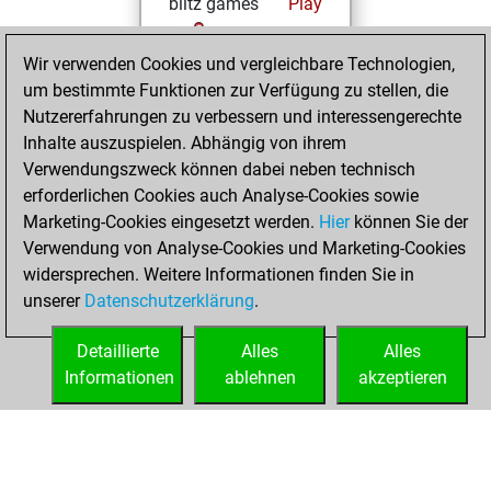
blitz games
Play
You scored +2
Wir verwenden Cookies und vergleichbare Technologien,
=0 -2 in blitz
um bestimmte Funktionen zur Verfügung zu stellen, die
You played 1
Nutzererfahrungen zu verbessern und interessengerechte
bullet games
Inhalte auszuspielen. Abhängig von ihrem
You scored +0
Verwendungszweck können dabei neben technisch
=0 -1 in bullet
erforderlichen Cookies auch Analyse-Cookies sowie
Marketing-Cookies eingesetzt werden.
Hier
können Sie der
Dienstag, Januar
Verwendung von Analyse-Cookies und Marketing-Cookies
20, 2026
widersprechen. Weitere Informationen finden Sie in
unserer
Datenschutzerklärung
.
You created
your Fritz account
Detaillierte
Alles
Alles
Fritz
Informationen
ablehnen
akzeptieren