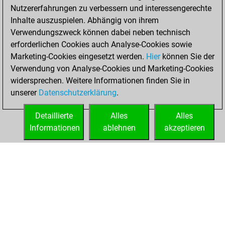
BeautyScore of 3
Nutzererfahrungen zu verbessern und interessengerechte
Fritz
You
Inhalte auszuspielen. Abhängig von ihrem
achieved a new Elo
Verwendungszweck können dabei neben technisch
of 1592
erforderlichen Cookies auch Analyse-Cookies sowie
Marketing-Cookies eingesetzt werden.
Hier
können Sie der
Dienstag,
Verwendung von Analyse-Cookies und Marketing-Cookies
Dezember 8, 2020
widersprechen. Weitere Informationen finden Sie in
unserer
Datenschutzerklärung
.
You created
your Fritz account
Detaillierte
Alles
Alles
Fritz
Informationen
ablehnen
akzeptieren