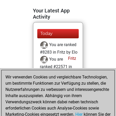
Your Latest App
Activity
Today
You are ranked
#8283 in Fritz by Elo
Fritz
You are
ranked #22571 in
Fritz Beauty
Wir verwenden Cookies und vergleichbare Technologien,
um bestimmte Funktionen zur Verfügung zu stellen, die
Donnerstag, Mai
Nutzererfahrungen zu verbessern und interessengerechte
11, 2023
Inhalte auszuspielen. Abhängig von ihrem
You achieved a
Verwendungszweck können dabei neben technisch
erforderlichen Cookies auch Analyse-Cookies sowie
BeautyScore of 1
Marketing-Cookies eingesetzt werden.
Fritz
Hier
können Sie der
You