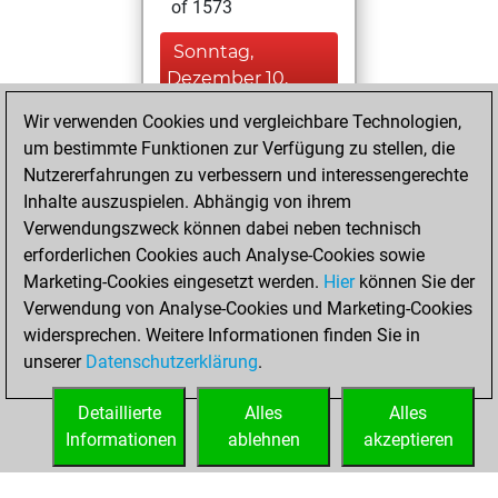
of 1573
Sonntag,
Dezember 10,
2023
Wir verwenden Cookies und vergleichbare Technologien,
um bestimmte Funktionen zur Verfügung zu stellen, die
You played 2
Nutzererfahrungen zu verbessern und interessengerechte
blitz games
Play
Inhalte auszuspielen. Abhängig von ihrem
You scored +0
Verwendungszweck können dabei neben technisch
=0 -2 in blitz
erforderlichen Cookies auch Analyse-Cookies sowie
Marketing-Cookies eingesetzt werden.
Hier
können Sie der
Dienstag,
Verwendung von Analyse-Cookies und Marketing-Cookies
Dezember 5, 2023
widersprechen. Weitere Informationen finden Sie in
unserer
Datenschutzerklärung
.
You created
your Fritz account
Detaillierte
Alles
Alles
Fritz
Informationen
ablehnen
akzeptieren