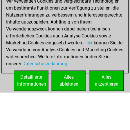
Wir verwenden Cookies und vergleichbare Technologien,
You won
um bestimmte Funktionen zur Verfügung zu stellen, die
against Fritz
Fritz
Nutzererfahrungen zu verbessern und interessengerechte
You achieved a
Inhalte auszuspielen. Abhängig von ihrem
new Elo of 1659
Verwendungszweck können dabei neben technisch
You created
erforderlichen Cookies auch Analyse-Cookies sowie
Marketing-Cookies eingesetzt werden.
your Fritz account
Hier
können Sie der
Verwendung von Analyse-Cookies und Marketing-Cookies
You played 2
widersprechen. Weitere Informationen finden Sie in
slow games
Play
unserer
Datenschutzerklärung
.
You scored +1
=0 -1 in slow games
Detaillierte
Alles
Alles
Informationen
ablehnen
akzeptieren