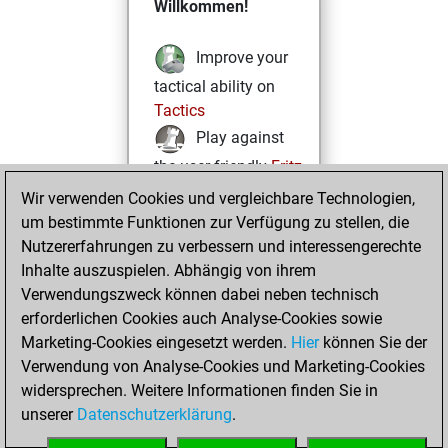
Willkommen!
Improve your
tactical ability on
Tactics
Play against
the user friendly
Fritz
Test and
Wir verwenden Cookies und vergleichbare Technologien,
um bestimmte Funktionen zur Verfügung zu stellen, die
improve your
Nutzererfahrungen zu verbessern und interessengerechte
openings knowledge
Inhalte auszuspielen. Abhängig von ihrem
on
MyMoves
Verwendungszweck können dabei neben technisch
Play and
erforderlichen Cookies auch Analyse-Cookies sowie
follow your friends'
Marketing-Cookies eingesetzt werden.
Hier
können Sie der
games on
Play
Verwendung von Analyse-Cookies und Marketing-Cookies
Solve some
widersprechen. Weitere Informationen finden Sie in
beautiful and
unserer
Datenschutzerklärung
.
challenging Studies