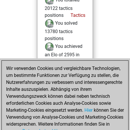
20122 tactics
positions
Tactics
You solved
13780 tactics
positions
You achieved
an Elo of 2595 in
tactics positions
Wir verwenden Cookies und vergleichbare Technologien,
Montag, Oktober
um bestimmte Funktionen zur Verfügung zu stellen, die
28, 2024
Nutzererfahrungen zu verbessern und interessengerechte
Inhalte auszuspielen. Abhängig von ihrem
You created
Verwendungszweck können dabei neben technisch
your Studies account
erforderlichen Cookies auch Analyse-Cookies sowie
Studies
Marketing-Cookies eingesetzt werden.
Hier
können Sie der
Sonntag,
Verwendung von Analyse-Cookies und Marketing-Cookies
Oktober 30, 2022
widersprechen. Weitere Informationen finden Sie in