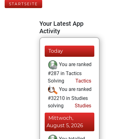
STARTSEITE
Your Latest App
Activity
Today
You are ranked
#287 in Tactics
Solving
Tactics
You are ranked
#32210 in Studies
solving
Studies
Mittwoch,
August 5, 2026
You totalled