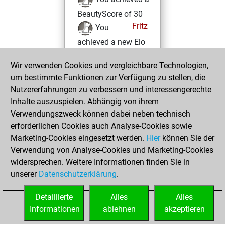
BeautyScore of 30
Fritz
You
achieved a new Elo
of 1548
Wir verwenden Cookies und vergleichbare Technologien,
You played 6
um bestimmte Funktionen zur Verfügung zu stellen, die
blitz games
Play
Nutzererfahrungen zu verbessern und interessengerechte
You scored +0
Inhalte auszuspielen. Abhängig von ihrem
=0 -6 in blitz
Verwendungszweck können dabei neben technisch
erforderlichen Cookies auch Analyse-Cookies sowie
Montag,
Marketing-Cookies eingesetzt werden.
Hier
können Sie der
September 18,
Verwendung von Analyse-Cookies und Marketing-Cookies
2023
widersprechen. Weitere Informationen finden Sie in
unserer
Datenschutzerklärung
.
You created
your Fritz account
Detaillierte
Alles
Alles
Fritz
Informationen
ablehnen
akzeptieren