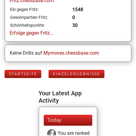
Fritz.chessbase.com:
1548
Elo gegen Fritz:
0
Gewinnpartien Fritz:
30
Schönheitspunkte
Erfolge gegen Fritz...
Keine Drills auf
Mymoves.chessbase.com
STARTSEITE
EINZELERGEBNISSE
Your Latest App
Activity
Today
You are ranked