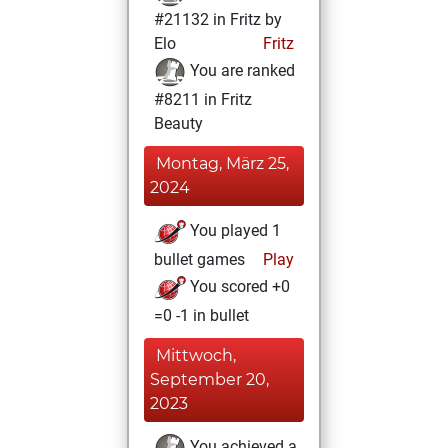
#21132 in Fritz by
Elo
Fritz
You are ranked
#8211 in Fritz
Beauty
Montag, März 25,
2024
You played 1
bullet games
Play
You scored +0
=0 -1 in bullet
Mittwoch,
September 20,
2023
You achieved a