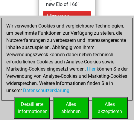
new Elo of 1661
Mittwoch,
Februar 10, 2021
Wir verwenden Cookies und vergleichbare Technologien,
um bestimmte Funktionen zur Verfügung zu stellen, die
You created
Nutzererfahrungen zu verbessern und interessengerechte
your Fritz account
Inhalte auszuspielen. Abhängig von ihrem
Fritz
Verwendungszweck können dabei neben technisch
Montag,
erforderlichen Cookies auch Analyse-Cookies sowie
August 31, 2020
Marketing-Cookies eingesetzt werden.
Hier
können Sie der
Verwendung von Analyse-Cookies und Marketing-Cookies
You played 1
widersprechen. Weitere Informationen finden Sie in
blitz games
Play
unserer
Datenschutzerklärung
.
You scored +0
=0 -1 in blitz
Detaillierte
Alles
Alles
Informationen
ablehnen
akzeptieren