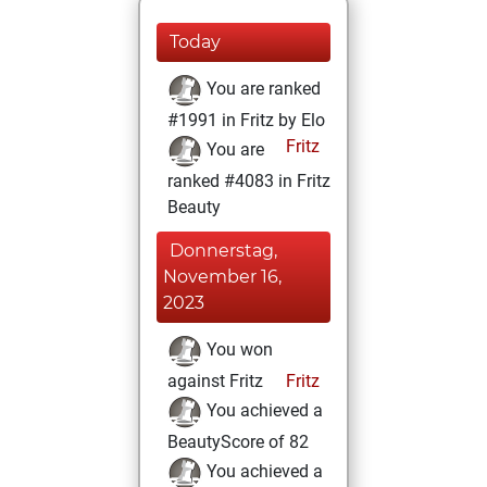
Today
You are ranked
#1991 in Fritz by Elo
Fritz
You are
ranked #4083 in Fritz
Beauty
Donnerstag,
November 16,
2023
You won
against Fritz
Fritz
You achieved a
BeautyScore of 82
You achieved a