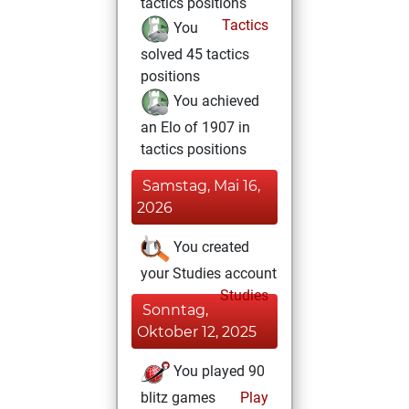
tactics positions
Tactics
You
solved 45 tactics
positions
You achieved
an Elo of 1907 in
tactics positions
Samstag, Mai 16,
2026
You created
your Studies account
Studies
Sonntag,
Oktober 12, 2025
You played 90
blitz games
Play