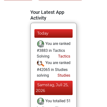
Your Latest App
Activity
Today
You are ranked
#3883 in Tactics
Solving
Tactics
You are ranked
#42065 in Studies
solving
Studies
Samstag, Juli 25,
2026
You totalled 51