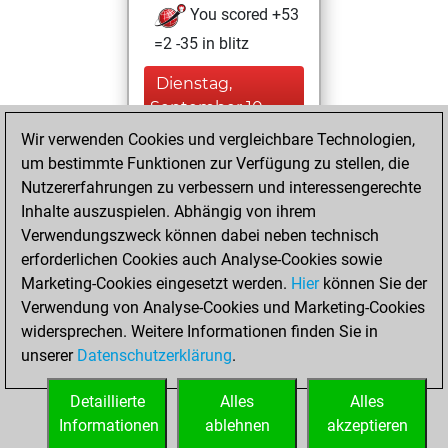
You scored +53
=2 -35 in blitz
Dienstag,
September 10,
2024
Wir verwenden Cookies und vergleichbare Technologien,
um bestimmte Funktionen zur Verfügung zu stellen, die
You created
Nutzererfahrungen zu verbessern und interessengerechte
your Fritz account
Inhalte auszuspielen. Abhängig von ihrem
Fritz
Verwendungszweck können dabei neben technisch
Dienstag,
erforderlichen Cookies auch Analyse-Cookies sowie
Oktober 25, 2016
Marketing-Cookies eingesetzt werden.
Hier
können Sie der
Verwendung von Analyse-Cookies und Marketing-Cookies
You played 16
widersprechen. Weitere Informationen finden Sie in
slow games
Play
unserer
Datenschutzerklärung
.
You scored +11
=1 -4 in slow games
Detaillierte
Alles
Alles
Informationen
ablehnen
akzeptieren