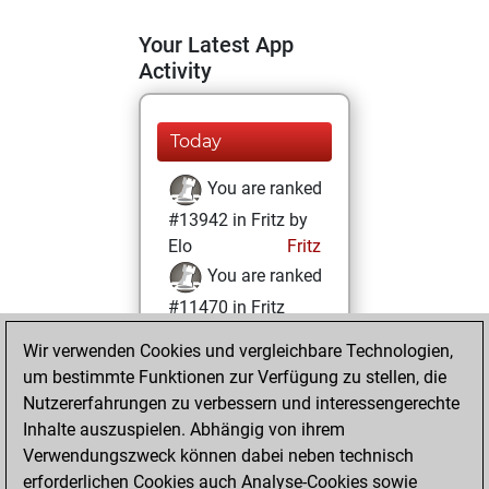
Your Latest App
Activity
Today
You are ranked
#13942 in Fritz by
Elo
Fritz
You are ranked
#11470 in Fritz
Beauty
Wir verwenden Cookies und vergleichbare Technologien,
um bestimmte Funktionen zur Verfügung zu stellen, die
Freitag, Februar
Nutzererfahrungen zu verbessern und interessengerechte
26, 2021
Inhalte auszuspielen. Abhängig von ihrem
You achieved a
Verwendungszweck können dabei neben technisch
erforderlichen Cookies auch Analyse-Cookies sowie
BeautyScore of 17