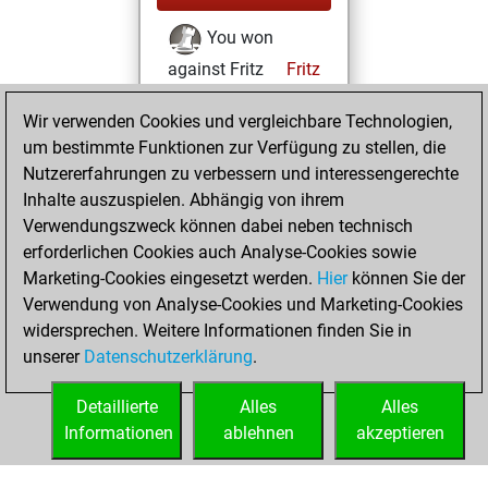
You won
against Fritz
Fritz
You achieved a
Wir verwenden Cookies und vergleichbare Technologien,
new Elo of 1635
um bestimmte Funktionen zur Verfügung zu stellen, die
You created
Nutzererfahrungen zu verbessern und interessengerechte
your Fritz account
Inhalte auszuspielen. Abhängig von ihrem
Verwendungszweck können dabei neben technisch
Dienstag, Mai 29,
erforderlichen Cookies auch Analyse-Cookies sowie
2018
Marketing-Cookies eingesetzt werden.
Hier
können Sie der
Verwendung von Analyse-Cookies und Marketing-Cookies
You played 1
widersprechen. Weitere Informationen finden Sie in
bullet games
Play
unserer
Datenschutzerklärung
.
You scored +0
=0 -1 in bullet
Detaillierte
Alles
Alles
Informationen
ablehnen
akzeptieren