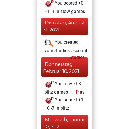
You scored +0
=1 -1 in slow games
Dienstag, August
31, 2021
You created
your Studies account
Studies
Donnerstag,
Februar 18, 2021
You played 8
blitz games
Play
You scored +1
=0 -7 in blitz
Mittwoch, Januar
20, 2021