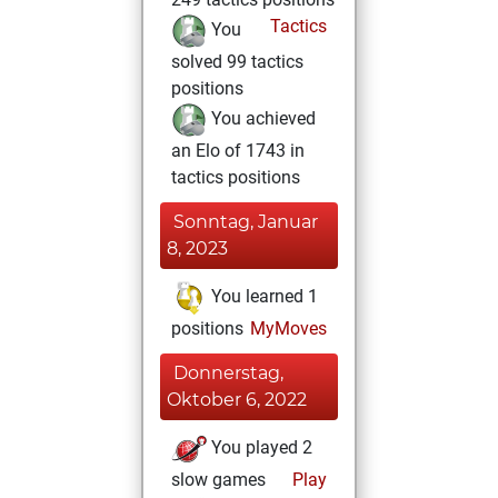
Tactics
You
solved 99 tactics
positions
You achieved
an Elo of 1743 in
tactics positions
Sonntag, Januar
8, 2023
You learned 1
positions
MyMoves
Donnerstag,
Oktober 6, 2022
You played 2
slow games
Play