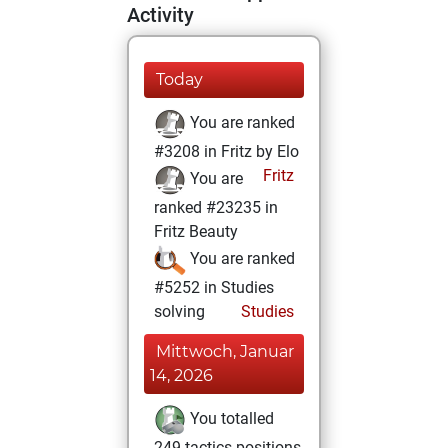
Activity
Today
You are ranked
#3208 in Fritz by Elo
Fritz
You are
ranked #23235 in
Fritz Beauty
You are ranked
#5252 in Studies
solving
Studies
Mittwoch, Januar
14, 2026
You totalled
249 tactics positions