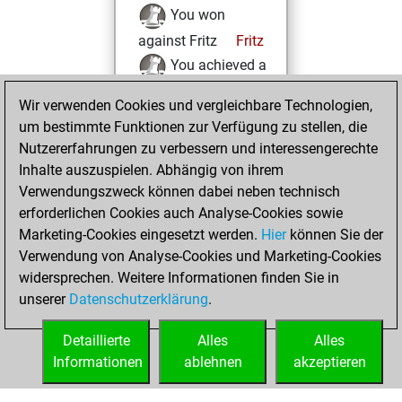
You won
against Fritz
Fritz
You achieved a
new Elo of 1613
Wir verwenden Cookies und vergleichbare Technologien,
um bestimmte Funktionen zur Verfügung zu stellen, die
Donnerstag,
Nutzererfahrungen zu verbessern und interessengerechte
Februar 4, 2021
Inhalte auszuspielen. Abhängig von ihrem
You created
Verwendungszweck können dabei neben technisch
erforderlichen Cookies auch Analyse-Cookies sowie
your Fritz account
Marketing-Cookies eingesetzt werden.
Fritz
Hier
können Sie der
You
Verwendung von Analyse-Cookies und Marketing-Cookies
played 5 blitz games
widersprechen. Weitere Informationen finden Sie in
Play
You
unserer
Datenschutzerklärung
.
scored +2 =1 -2 in
blitz
Detaillierte
Alles
Alles
Informationen
ablehnen
akzeptieren