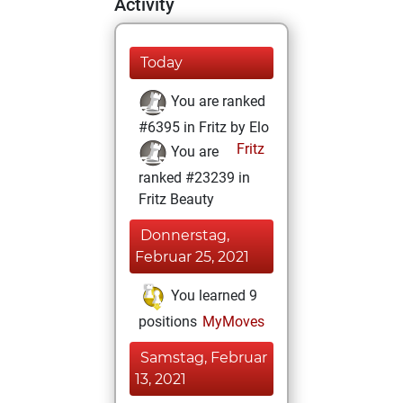
Activity
Today
You are ranked
#6395 in Fritz by Elo
Fritz
You are
ranked #23239 in
Fritz Beauty
Donnerstag,
Februar 25, 2021
You learned 9
positions
MyMoves
Samstag, Februar
13, 2021