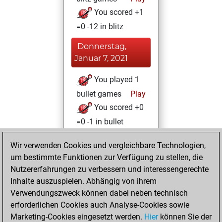
You scored +1
=0 -12 in blitz
Donnerstag,
Januar 7, 2021
You played 1
bullet games
Play
You scored +0
=0 -1 in bullet
Mittwoch, Januar
Wir verwenden Cookies und vergleichbare Technologien,
6, 2021
um bestimmte Funktionen zur Verfügung zu stellen, die
Nutzererfahrungen zu verbessern und interessengerechte
You won
Inhalte auszuspielen. Abhängig von ihrem
against Fritz
Fritz
Verwendungszweck können dabei neben technisch
You achieved a
erforderlichen Cookies auch Analyse-Cookies sowie
Marketing-Cookies eingesetzt werden.
BeautyScore of 7
Hier
können Sie der