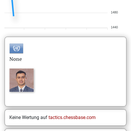
1480
1440
None
Keine Wertung auf
tactics.chessbase.com