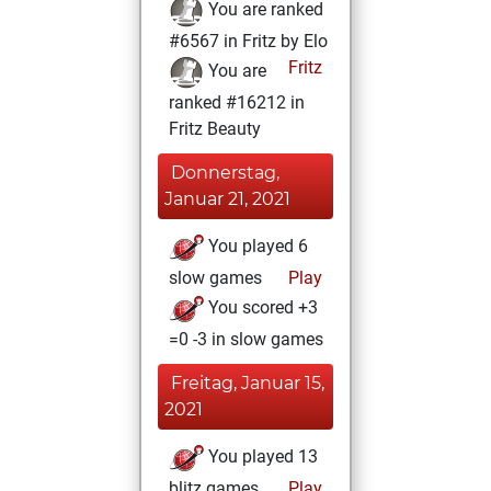
You are ranked
#6567 in Fritz by Elo
Fritz
You are
ranked #16212 in
Fritz Beauty
Donnerstag,
Januar 21, 2021
You played 6
slow games
Play
You scored +3
=0 -3 in slow games
Freitag, Januar 15,
2021
You played 13
blitz games
Play