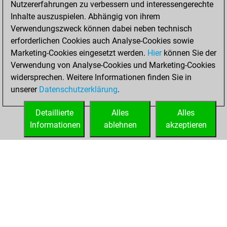
Nutzererfahrungen zu verbessern und interessengerechte
Fritz
You
Inhalte auszuspielen. Abhängig von ihrem
achieved a new Elo
Verwendungszweck können dabei neben technisch
of 1573
erforderlichen Cookies auch Analyse-Cookies sowie
Marketing-Cookies eingesetzt werden.
Hier
können Sie der
Montag, Februar
Verwendung von Analyse-Cookies und Marketing-Cookies
1, 2021
widersprechen. Weitere Informationen finden Sie in
unserer
Datenschutzerklärung
.
You created
your Fritz account
Detaillierte
Alles
Alles
Fritz
Informationen
ablehnen
akzeptieren