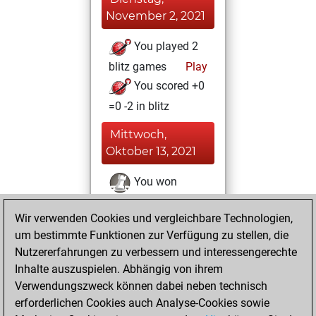
November 2, 2021
You played 2
blitz games
Play
You scored +0
=0 -2 in blitz
Mittwoch,
Oktober 13, 2021
You won
against Fritz
Fritz
Wir verwenden Cookies und vergleichbare Technologien,
You achieved a
um bestimmte Funktionen zur Verfügung zu stellen, die
BeautyScore of 124
Nutzererfahrungen zu verbessern und interessengerechte
You achieved a
Inhalte auszuspielen. Abhängig von ihrem
new Elo of 1685
Verwendungszweck können dabei neben technisch
erforderlichen Cookies auch Analyse-Cookies sowie
Dienstag,