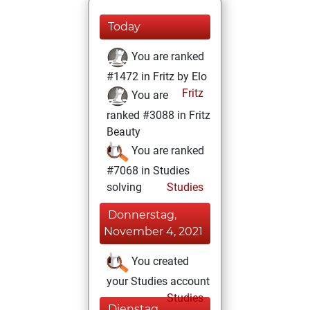
Today
You are ranked
#1472 in Fritz by Elo
Fritz
You are
ranked #3088 in Fritz
Beauty
You are ranked
#7068 in Studies
solving
Studies
Donnerstag,
November 4, 2021
You created
your Studies account
Studies
Dienstag,