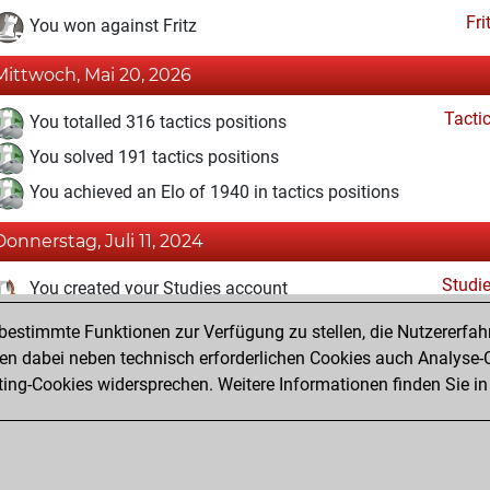
Fri
You won against Fritz
Mittwoch, Mai 20, 2026
Tacti
You totalled 316 tactics positions
You solved 191 tactics positions
You achieved an Elo of 1940 in tactics positions
Donnerstag, Juli 11, 2024
Studi
You created your Studies account
estimmte Funktionen zur Verfügung zu stellen, die Nutzererfah
Donnerstag, Dezember 10, 2020
 dabei neben technisch erforderlichen Cookies auch Analyse-C
Fri
ng-Cookies widersprechen. Weitere Informationen finden Sie in
You created your Fritz account