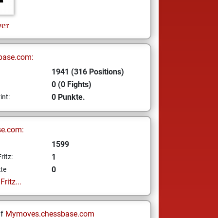
er
base.com:
1941 (316 Positions)
0 (0 Fights)
0 Punkte.
int:
se.com:
1599
1
ritz:
0
te
ritz...
uf
Mymoves.chessbase.com