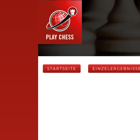
STARTSEITE
EINZELERGEBNISS