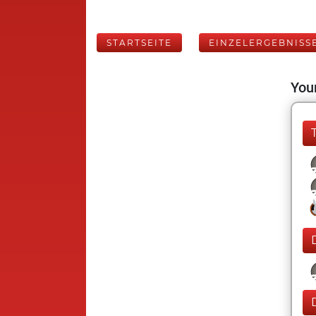
STARTSEITE
EINZELERGEBNISS
Your