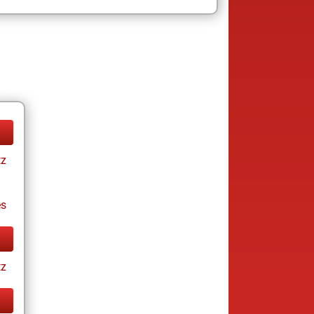
tz
es
tz