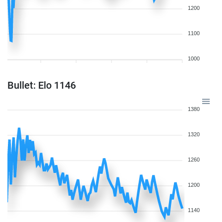
1200
1100
1000
Bullet: Elo 1146
1380
1320
1260
1200
1140