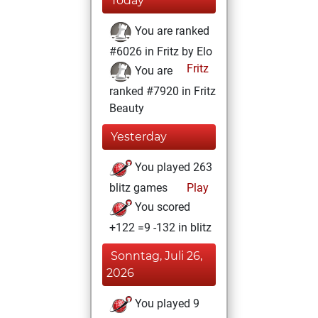
Today
You are ranked
#6026 in Fritz by Elo
Fritz
You are
ranked #7920 in Fritz
Beauty
Yesterday
You played 263
blitz games
Play
You scored
+122 =9 -132 in blitz
Sonntag, Juli 26,
2026
You played 9