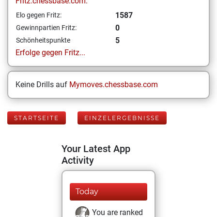
Fritz.chessbase.com:
1587
Elo gegen Fritz:
0
Gewinnpartien Fritz:
5
Schönheitspunkte
Erfolge gegen Fritz...
Keine Drills auf
Mymoves.chessbase.com
STARTSEITE
EINZELERGEBNISSE
Your Latest App
Activity
Today
You are ranked