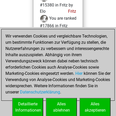
#15380 in Fritz by
Elo
Fritz
You are ranked
#17866 in Fritz
Beauty
Wir verwenden Cookies und vergleichbare Technologien,
um bestimmte Funktionen zur Verfügung zu stellen, die
Donnerstag, Juni
Nutzererfahrungen zu verbessern und interessengerechte
30, 2022
Inhalte auszuspielen. Abhängig von ihrem
You achieved a
Verwendungszweck können dabei neben technisch
erforderlichen Cookies auch Analyse-Cookies sowie
BeautyScore of 5
Marketing-Cookies eingesetzt werden.
Fritz
Hier
können Sie der
You
Verwendung von Analyse-Cookies und Marketing-Cookies
achieved a new Elo
widersprechen. Weitere Informationen finden Sie in
of 1587
unserer
Datenschutzerklärung
.
You created
your Fritz account
Detaillierte
Alles
Alles
Informationen
ablehnen
akzeptieren