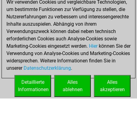
Wir verwenden Cookies und vergleichbare Technologien,
2022
um bestimmte Funktionen zur Verfügung zu stellen, die
Nutzererfahrungen zu verbessern und interessengerechte
You won
Inhalte auszuspielen. Abhängig von ihrem
against Fritz
Fritz
Verwendungszweck können dabei neben technisch
You achieved a
erforderlichen Cookies auch Analyse-Cookies sowie
Marketing-Cookies eingesetzt werden.
BeautyScore of 21
Hier
können Sie der
Verwendung von Analyse-Cookies und Marketing-Cookies
You achieved a
widersprechen. Weitere Informationen finden Sie in
new Elo of 1636
unserer
Datenschutzerklärung
.
You created
your Fritz account
Detaillierte
Alles
Alles
Informationen
ablehnen
akzeptieren