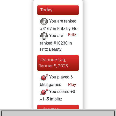
Today
You are ranked
#3167 in Fritz by Elo
Fritz
You are
ranked #10230 in
Fritz Beauty
Donnerstag,
Januar 5, 2023
You played 6
blitz games
Play
You scored +0
=1 -5 in blitz
Dienstag,
November 22,