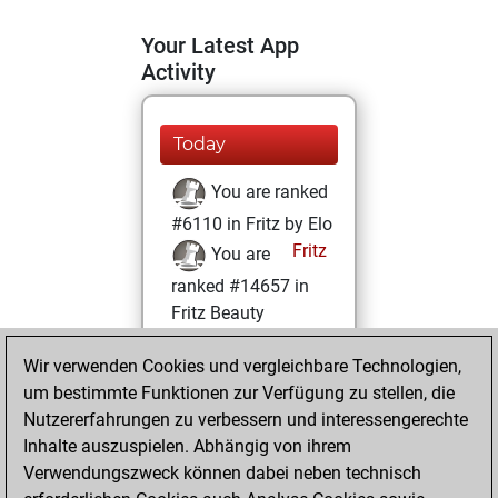
Your Latest App
Activity
Today
You are ranked
#6110 in Fritz by Elo
Fritz
You are
ranked #14657 in
Fritz Beauty
Sonntag, Juni 26,
Wir verwenden Cookies und vergleichbare Technologien,
2022
um bestimmte Funktionen zur Verfügung zu stellen, die
Nutzererfahrungen zu verbessern und interessengerechte
You won
Inhalte auszuspielen. Abhängig von ihrem
against Fritz
Fritz
Verwendungszweck können dabei neben technisch
You achieved a